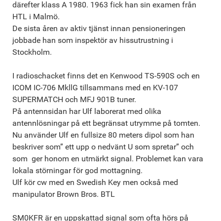
därefter klass A 1980. 1963 fick han sin examen från
HTL i Malmö.
De sista åren av aktiv tjänst innan pensioneringen
jobbade han som inspektör av hissutrustning i
Stockholm.
I radioschacket finns det en Kenwood TS-590S och en
ICOM IC-706 MkllG tillsammans med en KV-107
SUPERMATCH och MFJ 901B tuner.
På antennsidan har Ulf laborerat med olika
antennlösningar på ett begränsat utrymme på tomten.
Nu använder Ulf en fullsize 80 meters dipol som han
beskriver som” ett upp o nedvänt U som spretar” och
som ger honom en utmärkt signal. Problemet kan vara
lokala störningar för god mottagning.
Ulf kör cw med en Swedish Key men också med
manipulator Brown Bros. BTL
SM0KFR är en uppskattad signal som ofta hörs på