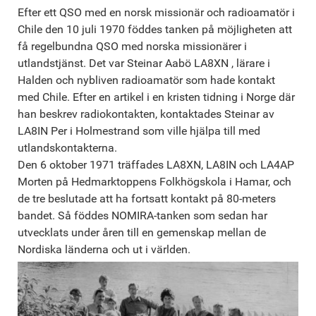
Efter ett QSO med en norsk missionär och radioamatör i
Chile den 10 juli 1970 föddes tanken på möjligheten att
få regelbundna QSO med norska missionärer i
utlandstjänst. Det var Steinar Aabö LA8XN , lärare i
Halden och nybliven radioamatör som hade kontakt
med Chile. Efter en artikel i en kristen tidning i Norge där
han beskrev radiokontakten, kontaktades Steinar av
LA8IN Per i Holmestrand som ville hjälpa till med
utlandskontakterna.
Den 6 oktober 1971 träffades LA8XN, LA8IN och LA4AP
Morten på Hedmarktoppens Folkhögskola i Hamar, och
de tre beslutade att ha fortsatt kontakt på 80-meters
bandet. Så föddes NOMIRA-tanken som sedan har
utvecklats under åren till en gemenskap mellan de
Nordiska länderna och ut i världen.