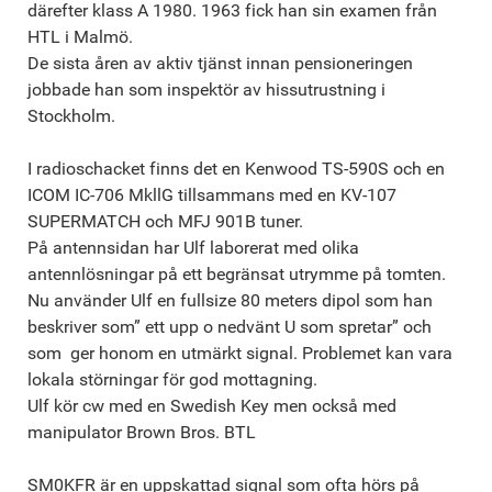
därefter klass A 1980. 1963 fick han sin examen från
HTL i Malmö.
De sista åren av aktiv tjänst innan pensioneringen
jobbade han som inspektör av hissutrustning i
Stockholm.
I radioschacket finns det en Kenwood TS-590S och en
ICOM IC-706 MkllG tillsammans med en KV-107
SUPERMATCH och MFJ 901B tuner.
På antennsidan har Ulf laborerat med olika
antennlösningar på ett begränsat utrymme på tomten.
Nu använder Ulf en fullsize 80 meters dipol som han
beskriver som” ett upp o nedvänt U som spretar” och
som ger honom en utmärkt signal. Problemet kan vara
lokala störningar för god mottagning.
Ulf kör cw med en Swedish Key men också med
manipulator Brown Bros. BTL
SM0KFR är en uppskattad signal som ofta hörs på