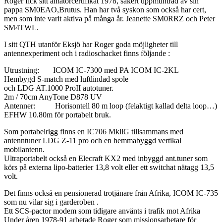
Roger fick sitt amatörcertifikat 1978, säkert uppmuntrad av sin
pappa SM0EAO,Brutus. Han har två syskon som också har cert,
men som inte varit aktiva på många år. Jeanette SM0RRZ och Peter
SM4TWL.
I sitt QTH utanför Eksjö har Roger goda möjligheter till
antennexperiment och i radioschacket finns följande :
Utrustning: ICOM IC-7300 med PA ICOM IC-2KL
Hembygd S-match med luftlindad spole
och LDG AT.1000 ProII autotuner.
2m / 70cm AnyTone D878 UV
Antenner: Horisontell 80 m loop (felaktigt kallad delta loop…)
EFHW 10.80m för portabelt bruk.
Som portabelrigg finns en IC706 MkllG tillsammans med
antenntuner LDG Z-11 pro och en hemmabyggd vertikal
mobilantenn.
Ultraportabelt också en Elecraft KX2 med inbyggd ant.tuner som
körs på externa lipo-batterier 13,8 volt eller ett switchat nätagg 13,5
volt.
Det finns också en pensionerad trotjänare från Afrika, ICOM IC-735
som nu vilar sig i garderoben .
Ett SCS-pactor modem som tidigare använts i trafik mot Afrika
Under åren 1978-91 arbetade Roger som missionsarbetare för