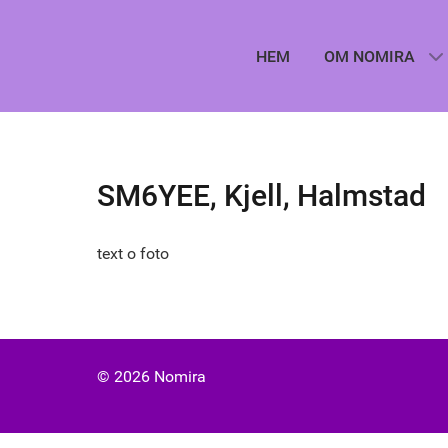
HEM
OM NOMIRA
SM6YEE, Kjell, Halmstad
text o foto
© 2026 Nomira