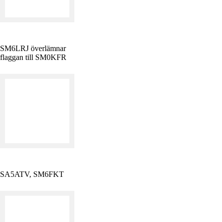
SM6LRJ överlämnar
flaggan till SM0KFR
SA5ATV, SM6FKT