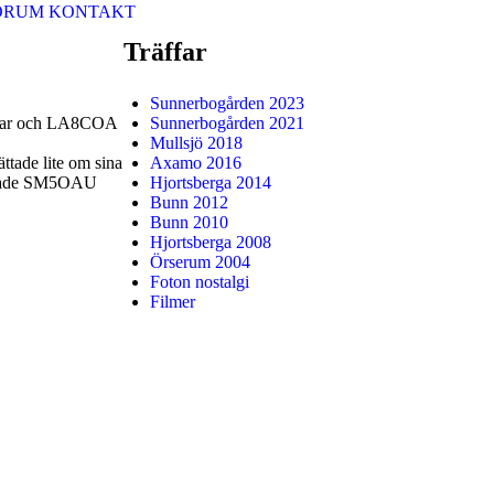
ORUM
KONTAKT
Träffar
Sunnerbogården 2023
Einar och LA8COA
Sunnerbogården 2021
Mullsjö 2018
tade lite om sina
Axamo 2016
 delade SM5OAU
Hjortsberga 2014
Bunn 2012
Bunn 2010
Hjortsberga 2008
Örserum 2004
Foton nostalgi
Filmer