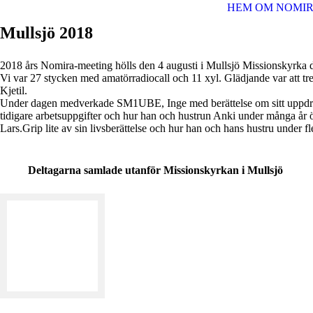
HEM
OM NOMI
Mullsjö 2018
2018 års Nomira-meeting hölls den 4 augusti i Mullsjö Missionskyrka 
Vi var 27 stycken med amatörradiocall och 11 xyl. Glädjande var att
Kjetil.
Under dagen medverkade SM1UBE, Inge med berättelse om sitt uppdrag
tidigare arbetsuppgifter och hur han och hustrun Anki under många å
Lars.Grip lite av sin livsberättelse och hur han och hans hustru under fle
Deltagarna samlade utanför Missionskyrkan i Mullsjö