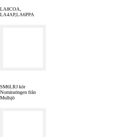
LA8COA,
LA4AP,LA6PPA
SM6LRJ kör
Nomiraringen från
Mullsjö