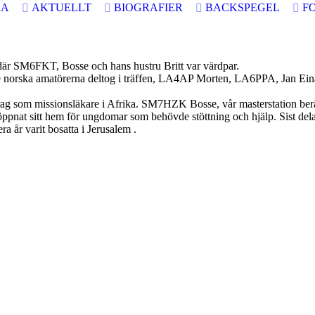
RA
AKTUELLT
BIOGRAFIER
BACKSPEGEL
F
där SM6FKT, Bosse och hans hustru Britt var värdpar.
 tre norska amatörerna deltog i träffen, LA4AP Morten, LA6PPA, Jan 
 som missionsläkare i Afrika. SM7HZK Bosse, vår masterstation berät
r öppnat sitt hem för ungdomar som behövde stöttning och hjälp. Sist
ra år varit bosatta i Jerusalem .